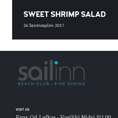
SWEET SHRIMP SALAD
26 Ιανουαρίου 2017
VISIT US
Epar. Od. Lefkas – Vasiliki Nidri 311 00